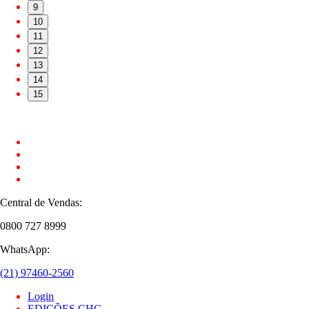
9
10
11
12
13
14
15
Central de Vendas:
0800 727 8999
WhatsApp:
(21) 97460-2560
Login
EDIÇÕES CHC