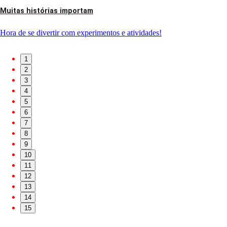
Muitas histórias importam
Hora de se divertir com experimentos e atividades!
1
2
3
4
5
6
7
8
9
10
11
12
13
14
15