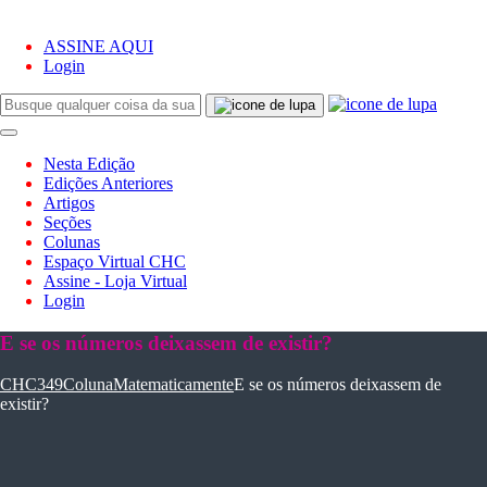
ASSINE AQUI
Login
Nesta Edição
Edições Anteriores
Artigos
Seções
Colunas
Espaço Virtual CHC
Assine - Loja Virtual
Login
E se os números deixassem de existir?
CHC
349
Coluna
Matematicamente
E se os números deixassem de
existir?