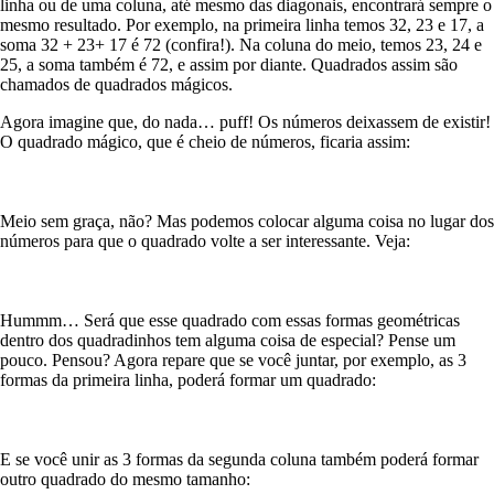
linha ou de uma coluna, até mesmo das diagonais, encontrará sempre o
mesmo resultado. Por exemplo, na primeira linha temos 32, 23 e 17, a
soma 32 + 23+ 17 é 72 (confira!). Na coluna do meio, temos 23, 24 e
25, a soma também é 72, e assim por diante. Quadrados assim são
chamados de quadrados mágicos.
Agora imagine que, do nada… puff! Os números deixassem de existir!
O quadrado mágico, que é cheio de números, ficaria assim:
Meio sem graça, não? Mas podemos colocar alguma coisa no lugar dos
números para que o quadrado volte a ser interessante. Veja:
Hummm… Será que esse quadrado com essas formas geométricas
dentro dos quadradinhos tem alguma coisa de especial? Pense um
pouco. Pensou? Agora repare que se você juntar, por exemplo, as 3
formas da primeira linha, poderá formar um quadrado:
E se você unir as 3 formas da segunda coluna também poderá formar
outro quadrado do mesmo tamanho: