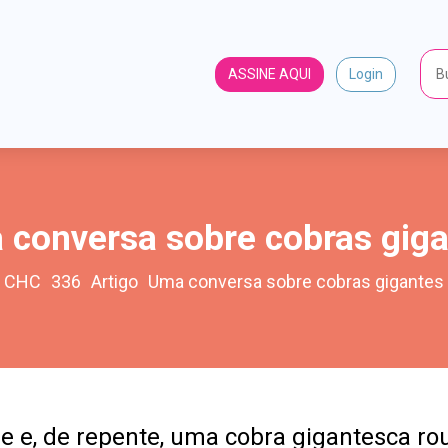
ASSINE AQUI
Login
conversa sobre cobras gig
CHC
336
Artigo
Uma conversa sobre cobras gigantes
e e, de repente, uma cobra gigantesca ro