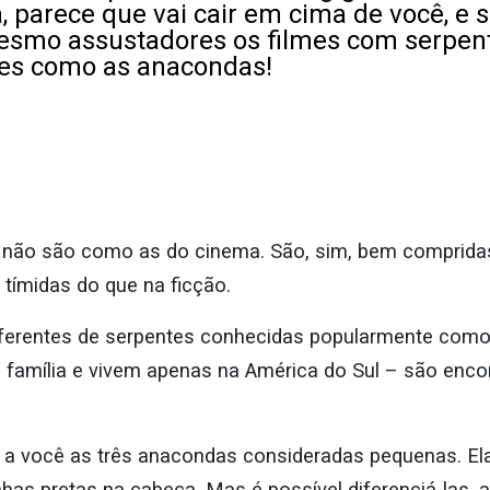
 parece que vai cair em cima de você, e 
mesmo assustadores os filmes com serpen
tes como as anacondas!
s não são como as do cinema. São, sim, bem comprid
tímidas do que na ficção.
iferentes de serpentes conhecidas popularmente como
amília e vivem apenas na América do Sul – são enco
 a você as três anacondas consideradas pequenas. El
inhas pretas na cabeça. Mas é possível diferenciá-las,