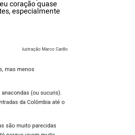
seu coração quase
tes, especialmente
lustração Marco Carillo
as, mas menos
 anacondas (ou sucuris).
ntradas da Colômbia até o
as são muito parecidas
 até porque vivem muito