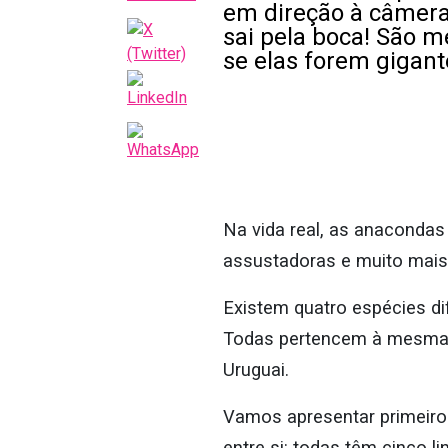
em direção à câmera,
sai pela boca! São 
se elas forem gigan
Na vida real, as anaconda
assustadoras e muito mais 
Existem quatro espécies d
Todas pertencem à mesma f
Uruguai.
Vamos apresentar primeiro
entre si: todas têm cinco l