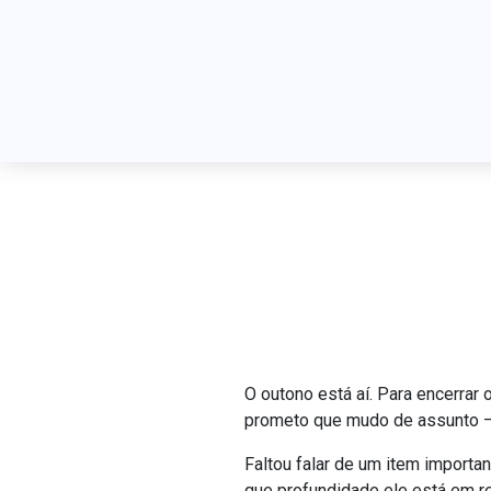
O merg
CHC
O outono está aí. Para encerrar
prometo que mudo de assunto – 
Faltou falar de um item importa
que profundidade ele está em r