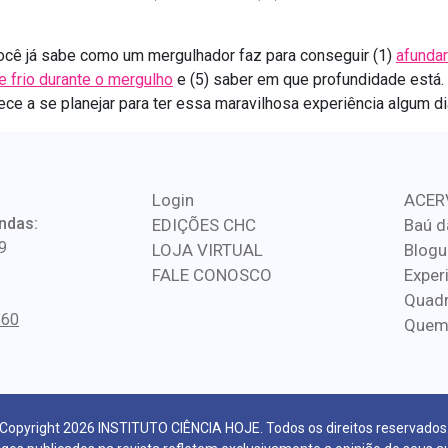
ocê já sabe como um mergulhador faz para conseguir (1)
afundar
e frio durante o mergulho
e (5) saber em que profundidade está. 
e a se planejar para ter essa maravilhosa experiência algum di
Login
ACER
ndas:
EDIÇÕES CHC
Baú d
9
LOJA VIRTUAL
Blogu
FALE CONOSCO
Exper
Quadr
560
Quem
Copyright 2026 INSTITUTO CIÊNCIA HOJE. Todos os direitos reservados