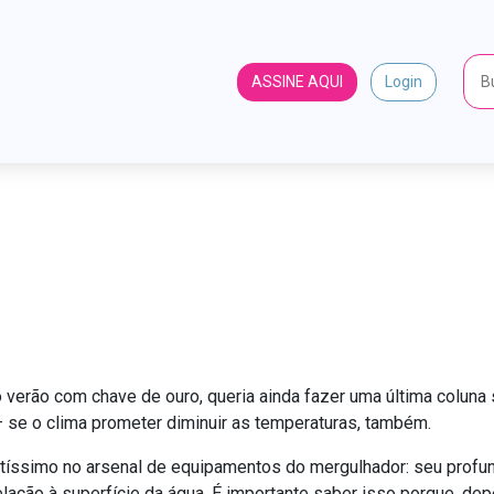
ASSINE AQUI
Login
ulhador e a garrafa de refri
A aventura da física
O mergulhador e a garrafa de refrig
 o verão com chave de ouro, queria ainda fazer uma última colun
se o clima prometer diminuir as temperaturas, também.
ntíssimo no arsenal de equipamentos do mergulhador: seu profun
elação à superfície da água. É importante saber isso porque, d