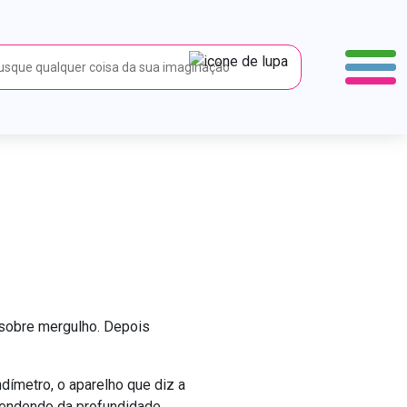
gerante
erante
a sobre mergulho. Depois
dímetro, o aparelho que diz a
ependendo da profundidade