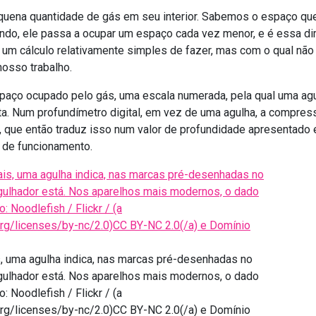
uena quantidade de gás em seu interior. Sabemos o espaço que
o, ele passa a ocupar um espaço cada vez menor, e é essa dim
um cálculo relativamente simples de fazer, mas com o qual não
nosso trabalho.
espaço ocupado pelo gás, uma escala numerada, pela qual uma ag
ta. Num profundímetro digital, em vez de uma agulha, a compre
, que então traduz isso num valor de profundidade apresentado
 de funcionamento.
s, uma agulha indica, nas marcas pré-desenhadas no
rgulhador está. Nos aparelhos mais modernos, o dado
o: Noodlefish / Flickr / (a
rg/licenses/by-nc/2.0)CC BY-NC 2.0(/a) e Domínio