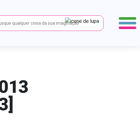
2013
3]