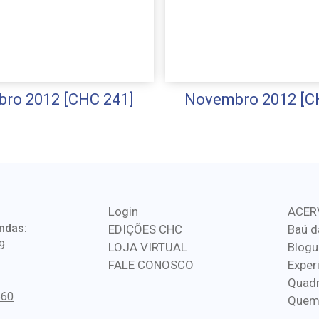
ro 2012 [CHC 241]
Novembro 2012 [C
Login
ACER
ndas:
EDIÇÕES CHC
Baú d
9
LOJA VIRTUAL
Blogu
FALE CONOSCO
Exper
Quadr
560
Quem