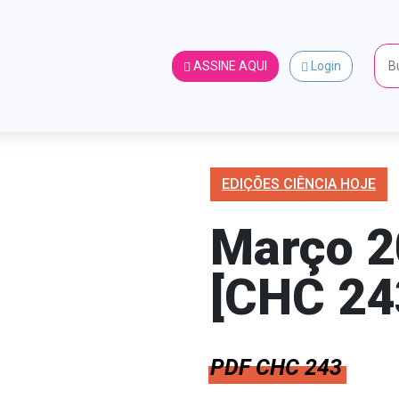
ASSINE AQUI
Login
EDIÇÕES CIÊNCIA HOJE
Março 
[CHC 24
PDF CHC 243