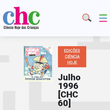
EDIÇÕES
CIÊNCIA
HOJE
Julho
1996
[CHC
60]