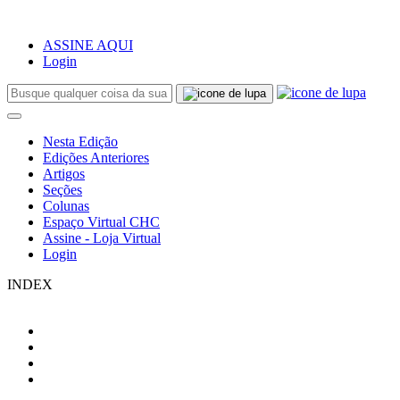
ASSINE AQUI
Login
Nesta Edição
Edições Anteriores
Artigos
Seções
Colunas
Espaço Virtual CHC
Assine - Loja Virtual
Login
INDEX