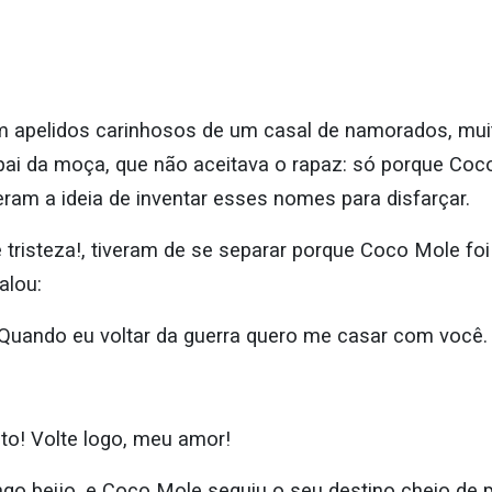
 apelidos carinhosos de um casal de namorados, mui
i da moça, que não aceitava o rapaz: só porque Coco
ram a ideia de inventar esses nomes para disfarçar.
tristeza!, tiveram de se separar porque Coco Mole foi
falou:
Quando eu voltar da guerra quero me casar com você. 
ito! Volte logo, meu amor!
o beijo, e Coco Mole seguiu o seu destino cheio de 