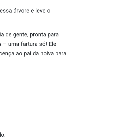
ssa árvore e leve o
ia de gente, pronta para
 – uma fartura só! Ele
icença ao pai da noiva para
do.