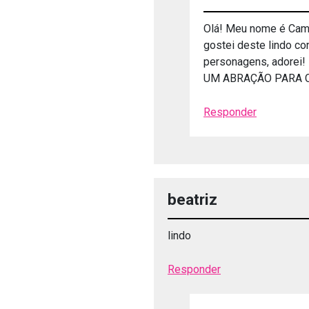
Olá! Meu nome é Camil
gostei deste lindo c
personagens, adorei!
UM ABRAÇÃO PARA C
Responder
beatriz
lindo
Responder