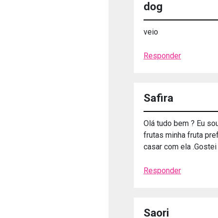
dog
veio
Responder
Safira
Olá tudo bem ? Eu sou
frutas minha fruta pr
casar com ela .Gostei 
Responder
Saori