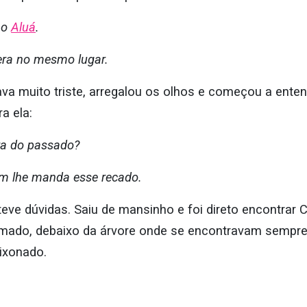
 o
Aluá
.
era no mesmo lugar.
a muito triste, arregalou os olhos e começou a entend
a ela:
ra do passado?
m lhe manda esse recado.
eve dúvidas. Saiu de mansinho e foi direto encontrar 
fumado, debaixo da árvore onde se encontravam sempre
aixonado.