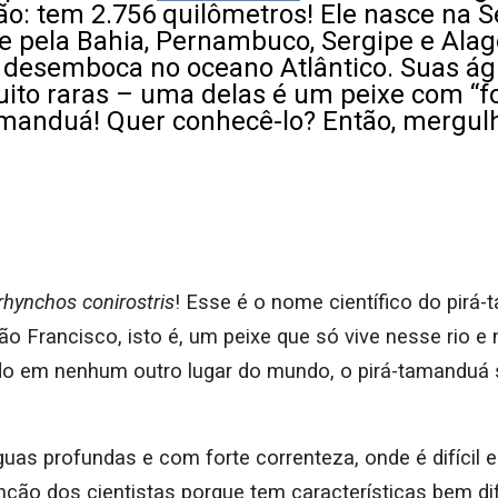
ão: tem 2.756 quilômetros! Ele nasce na 
e pela Bahia, Pernambuco, Sergipe e Alago
, desemboca no oceano Atlântico. Suas 
ito raras – uma delas é um peixe com “f
amanduá! Quer conhecê-lo? Então, mergul
hynchos conirostris
! Esse é o nome científico do pirá
ão Francisco, isto é, um peixe que só vive nesse rio 
do em nenhum outro lugar do mundo, o pirá-tamanduá s
uas profundas e com forte correnteza, onde é difícil
nção dos cientistas porque tem características bem di