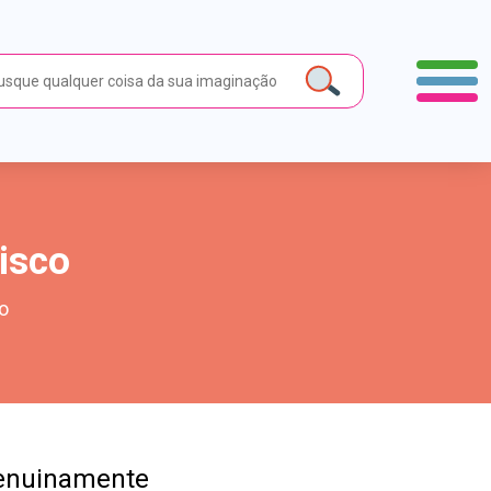
isco
o
 genuinamente