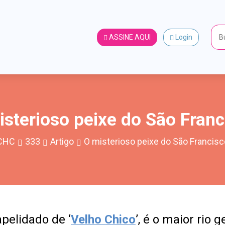
ASSINE AQUI
Login
isterioso peixe do São Franc
CHC
333
Artigo
O misterioso peixe do São Francisc
apelidado de ‘
Velho Chico
’, é o maior rio