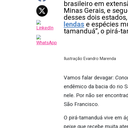
brasileiro em extens
Minas Gerais, e segu
desses dois estados
lendas
e espécies mu
tamanduá”, o pirá-t
Ilustração Evandro Marenda
Vamos falar devagar:
Conor
endêmico da bacia do rio S
nele. Por não ser encontra
São Francisco.
O pirá-tamanduá vive em ág
peixe que recebe muita ate