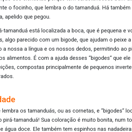
nte o focinho, que lembra o do tamanduá. Há também
, apelido que pegou.
á-tamanduá está localizada a boca, que é pequena e vo
s, algo parecido com um bigode, que ajudam o peixe a
a nossa a língua e os nossos dedos, permitindo ao pi
 dos alimentos. É com a ajuda desses “bigodes” que ele
eições, compostas principalmente de pequenos inverte
rados.
dade
 lembra os tamanduás, ou as cornetas, e “bigodes” lo
o pirá-tamanduá! Sua coloração é muito bonita, num t
 água doce. Ele também tem espinhos nas nadadeiras 