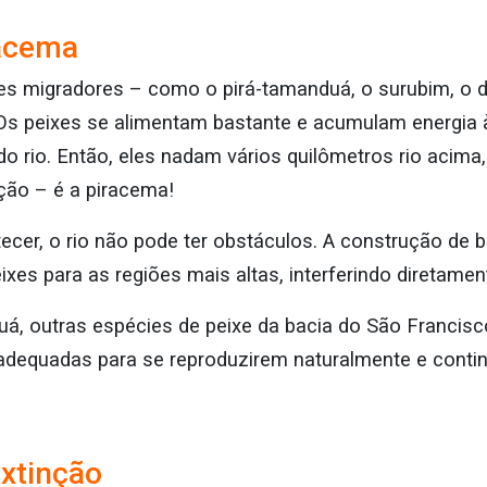
racema
es migradores – como o pirá-tamanduá, o surubim, o 
Os peixes se alimentam bastante e acumulam energia à
do rio. Então, eles nadam vários quilômetros rio acima
ção – é a piracema!
cer, o rio não pode ter obstáculos. A construção de b
es para as regiões mais altas, interferindo diretamen
á, outras espécies de peixe da bacia do São Francisc
adequadas para se reproduzirem naturalmente e conti
extinção