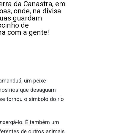
Serra da Canastra, em
as, onde, na divisa
águas guardam
ocinho de
ha com a gente!
-tamanduá, um peixe
e nos rios que desaguam
e tornou o símbolo do rio
 enxergá-lo. É também um
ferentes de outros animais