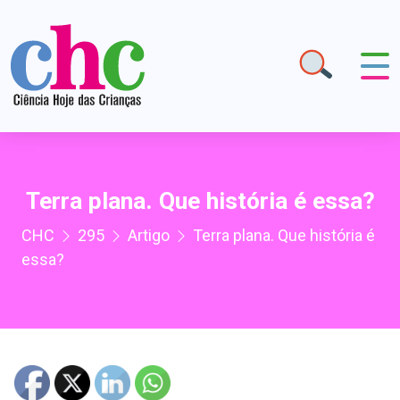
Terra plana. Que história é essa?
CHC
295
Artigo
Terra plana. Que história é
essa?