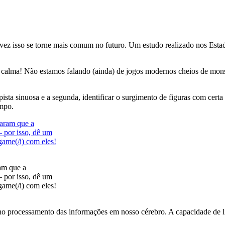
vez isso se torne mais comum no futuro. Um estudo realizado nos Esta
 calma! Não estamos falando (ainda) de jogos modernos cheios de monst
pista sinuosa e a segunda, identificar o surgimento de figuras com cert
empo.
ram que a
– por isso, dê um
game(/i) com eles!
no processamento das informações em nosso cérebro. A capacidade de li