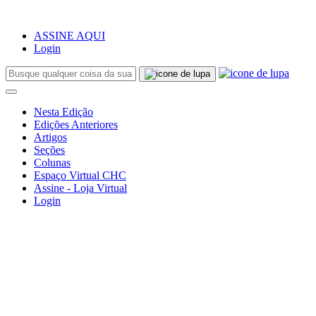
ASSINE AQUI
Login
Nesta Edição
Edições Anteriores
Artigos
Seções
Colunas
Espaço Virtual CHC
Assine - Loja Virtual
Login
Vovô e o ‘video game’
CHC
Notícias
Notícias
Vovô e o ‘video game’