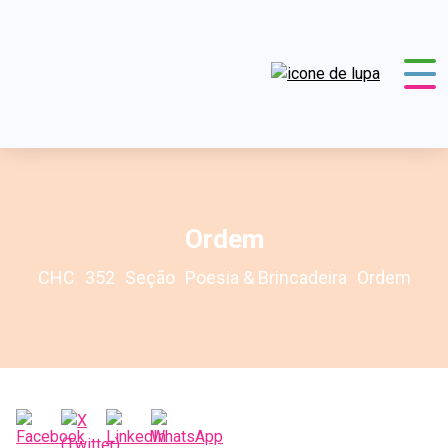
Ordem
CHC
352
Seção
Poesia & Brincadeira
Ordem