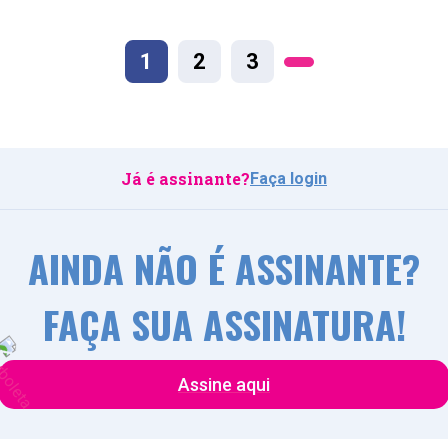
1
2
3
Já é assinante?
Faça login
AINDA NÃO É ASSINANTE?
FAÇA SUA ASSINATURA!
Assine aqui