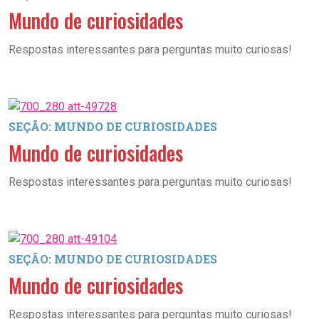
Mundo de curiosidades
Respostas interessantes para perguntas muito curiosas!
SEÇÃO: MUNDO DE CURIOSIDADES
Mundo de curiosidades
Respostas interessantes para perguntas muito curiosas!
SEÇÃO: MUNDO DE CURIOSIDADES
Mundo de curiosidades
Respostas interessantes para perguntas muito curiosas!