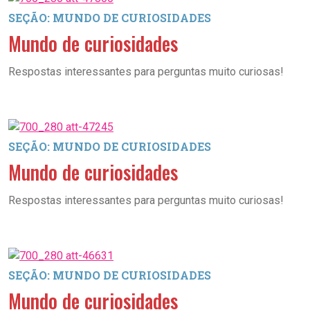
SEÇÃO: MUNDO DE CURIOSIDADES
Mundo de curiosidades
Respostas interessantes para perguntas muito curiosas!
SEÇÃO: MUNDO DE CURIOSIDADES
Mundo de curiosidades
Respostas interessantes para perguntas muito curiosas!
SEÇÃO: MUNDO DE CURIOSIDADES
Mundo de curiosidades