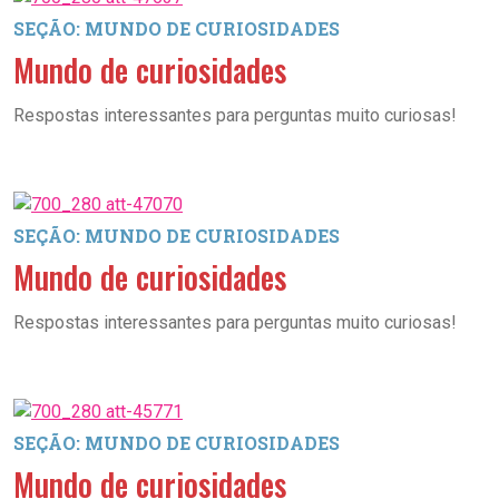
SEÇÃO: MUNDO DE CURIOSIDADES
Mundo de curiosidades
Respostas interessantes para perguntas muito curiosas!
SEÇÃO: MUNDO DE CURIOSIDADES
Mundo de curiosidades
Respostas interessantes para perguntas muito curiosas!
SEÇÃO: MUNDO DE CURIOSIDADES
Mundo de curiosidades