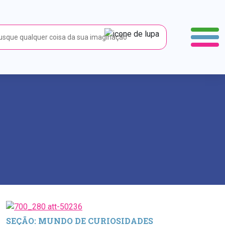
SEÇÃO: MUNDO DE CURIOSIDADES