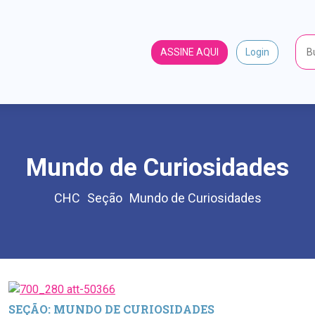
ASSINE AQUI
Login
Mundo de Curiosidades
CHC
Seção
Mundo de Curiosidades
SEÇÃO: MUNDO DE CURIOSIDADES