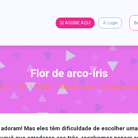
ASSINE AQUI
Login
Flor de arco-íris
CHC
297
Seção
Mão na massa
Flor de arco-íri
adoram! Mas eles têm dificuldade de escolher uma 
buquê que agradasse aos três, resolvemos pensar c