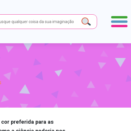
s
cor preferida para as
omo a ciência poderia nos