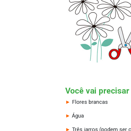
Você vai precisar
►
Flores brancas
►
Água
►
Três jarros (podem ser 