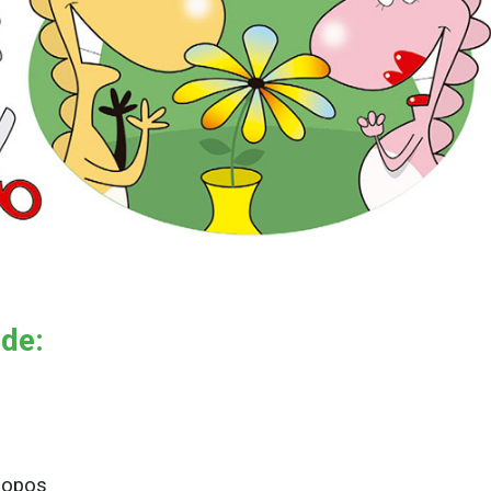
 de:
copos