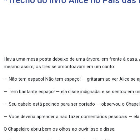
*Trecho do livro Alice no País das
Havia uma mesa posta debaixo de uma árvore, em frente à casa. 
mesmo assim, os três se amontoavam em um canto.
— Não tem espaço! Não tem espaço! — gritaram ao ver Alice se a
— Tem bastante espaço! — ela disse indignada, e se sentou em 
— Seu cabelo está pedindo para ser cortado — observou o Chape
— Você deveria aprender a não fazer comentários pessoais — ela 
O Chapeleiro abriu bem os olhos ao ouvir isso e disse: