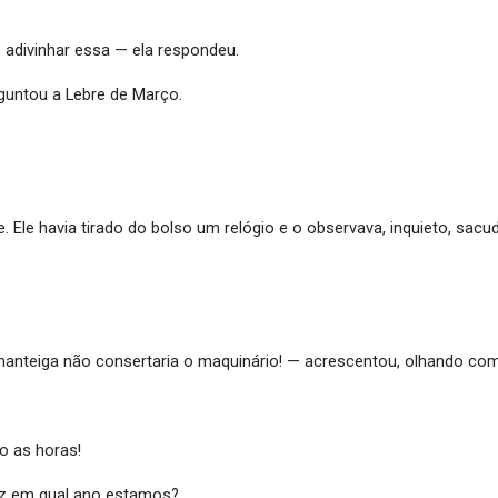
adivinhar essa — ela respondeu.
guntou a Lebre de Março.
. Ele havia tirado do bolso um relógio e o observava, inquieto, sa
 manteiga não consertaria o maquinário! — acrescentou, olhando com 
ão as horas!
diz em qual ano estamos?