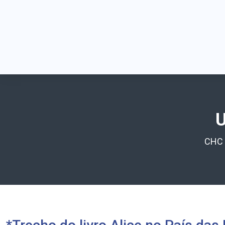
U
CHC