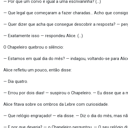
— Por que um corvo é igual a uma escrivaninha? (…)
— Que legal que começaram a fazer charadas… Acho que consigo 
— Quer dizer que acha que consegue descobrir a resposta? — per
— Exatamente isso — respondeu Alice. (…)
O Chapeleiro quebrou o silêncio:
— Estamos em qual dia do mês? — indagou, voltando-se para Alice
Alice refletiu um pouco, então disse:
— Dia quatro.
— Errou por dois dias! — suspirou o Chapeleiro. — Eu disse que a
Alice fitava sobre os ombros da Lebre com curiosidade.
— Que relógio engraçado! — ela disse. — Diz o dia do mês, mas n
— E por que deveria? — o Chapeleiro perguntou. — O seu relógio 