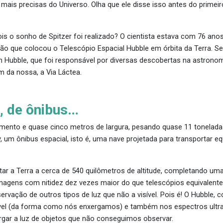
is precisas do Universo. Olha que ele disse isso antes do primeiro s
s o sonho de Spitzer foi realizado? O cientista estava com 76 ano
issão que colocou o Telescópio Espacial Hubble em órbita da Terr
 Hubble, que foi responsável por diversas descobertas na astron
m da nossa, a Via Láctea.
, de ônibus…
ento e quase cinco metros de largura, pesando quase 11 tonelada
, um ônibus espacial, isto é, uma nave projetada para transportar 
bitar a Terra a cerca de 540 quilômetros de altitude, completando 
imagens com nitidez dez vezes maior do que telescópios equivalent
ervação de outros tipos de luz que não a visível. Pois é! O Hubble, 
vel (da forma como nós enxergamos) e também nos espectros ultrav
ergar a luz de objetos que não conseguimos observar.