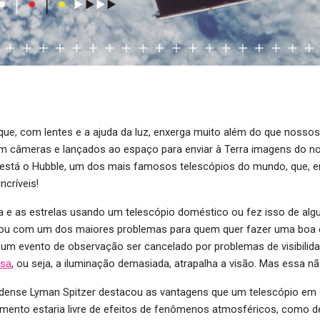
que, com lentes e a ajuda da luz, enxerga muito além do que nosso
 câmeras e lançados ao espaço para enviar à Terra imagens do no
, está o Hubble, um dos mais famosos telescópios do mundo, que, 
ncríveis!
ua e as estrelas usando um telescópio doméstico ou fez isso de alg
rou com um dos maiores problemas para quem quer fazer uma boa 
 um evento de observação ser cancelado por problemas de visibilid
osa
, ou seja, a iluminação demasiada, atrapalha a visão. Mas essa 
dense Lyman Spitzer destacou as vantagens que um telescópio em órb
rumento estaria livre de efeitos de fenômenos atmosféricos, como 