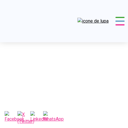
Luz e sombra
CHC
376
Artigo
Luz e sombra