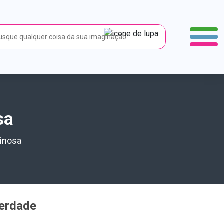
sa
minosa
verdade