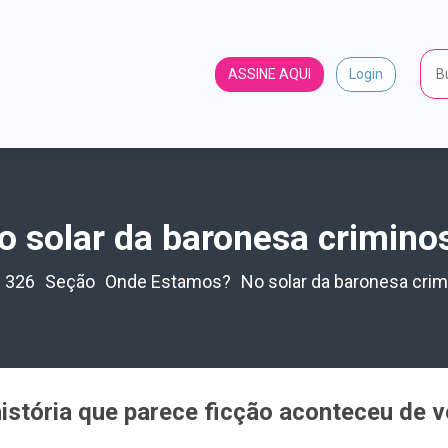
ASSINE AQUI
Login
o solar da baronesa crimino
326
Seção
Onde Estamos?
No solar da baronesa cri
istória que parece ficção aconteceu de 