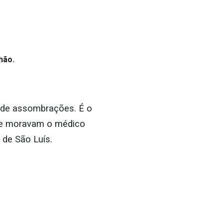
hão.
s de assombrações. É o
de moravam o médico
 de São Luís.