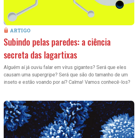
ARTIGO
Subindo pelas paredes: a ciência
secreta das lagartixas
Alguém aí já ouviu falar em vírus gigantes? Será que eles
causam uma supergripe? Será que são do tamanho de um
inseto e estão voando por aí? Calma! Vamos conhecê-los?