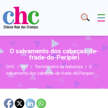
O salvamento dos cabeças-de-
frade-do-Periperi
CHC
367
Termômetro da Natureza
O
salvamento dos cabeças-de-frade-do-Periperi