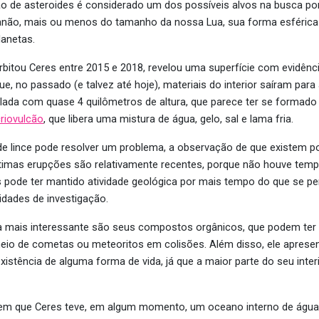
ão de asteroides é considerado um dos possíveis alvos na busca por 
anão, mais ou menos do tamanho da nossa Lua, sua forma esféric
anetas.
bitou Ceres entre 2015 e 2018, revelou uma superfície com evidê
que, no passado (e talvez até hoje), materiais
do
interior saíram para
lada com quase 4 quilômetros de altura, que parece ter se formado
riovulcão
, que libera uma mistura de água, gelo, sal e lama fria.
de lince pode resolver um problema, a observação de que existem p
timas erupções são relativamente recentes, porque não houve tem
s pode ter mantido atividade geológica por mais tempo do que se 
idades de investigação.
a mais interessante são seus compostos orgânicos, que podem ter
meio de cometas ou meteoritos
em colisões
.
Além disso, ele apresen
 existência de alguma forma de vida
, já que a maior parte do seu inte
em que Ceres teve, em algum momento, um oceano interno de água 