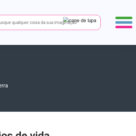
erra
os de vida