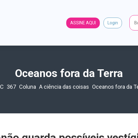
ASSINE AQUI
Login
Oceanos fora da Terra
C
367
Coluna
A ciência das coisas
Oceanos fora da T
não guarda possíveis vestígi