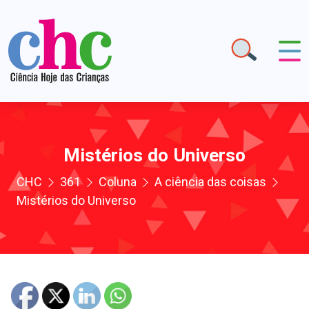
Mistérios do Universo
CHC
361
Coluna
A ciência das coisas
Mistérios do Universo