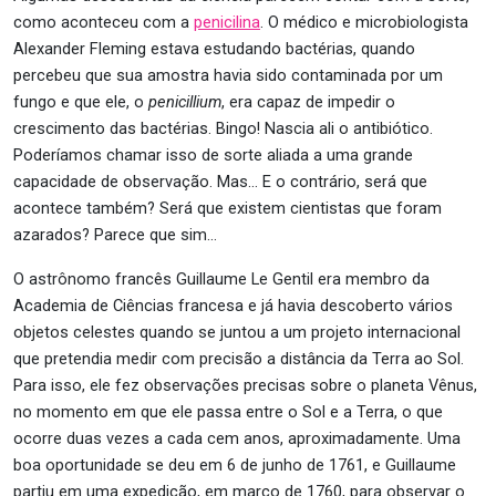
como aconteceu com a
penicilina
. O médico e microbiologista
Alexander Fleming estava estudando bactérias, quando
percebeu que sua amostra havia sido contaminada por um
fungo e que ele, o
penicillium
, era capaz de impedir o
crescimento das bactérias. Bingo! Nascia ali o antibiótico.
Poderíamos chamar isso de sorte aliada a uma grande
capacidade de observação. Mas… E o contrário, será que
acontece também? Será que existem cientistas que foram
azarados? Parece que sim…
O astrônomo francês Guillaume Le Gentil era membro da
Academia de Ciências francesa e já havia descoberto vários
objetos celestes quando se juntou a um projeto internacional
que pretendia medir com precisão a distância da Terra ao Sol.
Para isso, ele fez observações precisas sobre o planeta Vênus,
no momento em que ele passa entre o Sol e a Terra, o que
ocorre duas vezes a cada cem anos, aproximadamente. Uma
boa oportunidade se deu em 6 de junho de 1761, e Guillaume
partiu em uma expedição, em março de 1760, para observar o