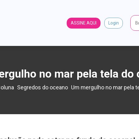
ASSINE AQUI
Login
rgulho no mar pela tela do c
oluna
Segredos do oceano
Um mergulho no mar pela tel