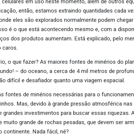
de celulares em uso neste momento, além de outros 
ricação, então, estamos extraindo quantidades cada v
 onde eles são explorados normalmente podem chegar p
isso é o que está acontecendo mesmo e, com a disponi
reços dos produtos aumentam. Está explicado, pelo me
o caros.
io, o que fazer? As maiores fontes de minérios do pl
ndo! – do oceano, a cerca de 4 mil metros de profundi
o difícil e desafiador quanto uma viagem espacial.
as fontes de minérios necessárias para o funcionamen
inhos. Mas, devido à grande pressão atmosférica nas
e grandes investimentos para buscar essas riquezas. Af
de muito grande de rochas pesadas, que devem ser a
 continente. Nada fácil, né?