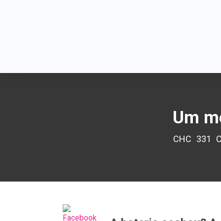
Um me
CHC
331
C