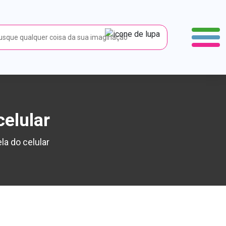
elular
a do celular