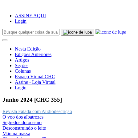
ASSINE AQUI
Login
Nesta Edição
Edições Anteriores
Artigos
Seções
Colunas
Espaço Virtual CHC
Assine - Loja Virtual
Login
Junho 2024 [CHC 355]
Revista Falada com Audiodescrição
O voo dos albatrozes
Segredos do oceano
Desconstruindo o leite
Mão na massa