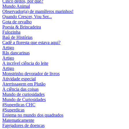
Cinco dedos, por quê?
Mundo Animal
Observador(a) de mamíferos marinhos!
Quando Crescer, Vou Ser...
Gota de orvalho
Poesia & Brincadeira
Fulozinha
Baú de Histórias
Cadê a floresta que estava aqui?
Artigo
Rãs dançarinas
Artigo
A incrível ciência do leite
Artigo
Monstrinho devorador de livros
Atividade especial
Aterrissagem em Plutão
A ciência das coisas
Mundo de curiosidades
Mundo de Curiosidades
#Superdicas CHC
#Superdicas
Enigma no mundo dos quadrados
Matematicamente
Farejadores de doenças