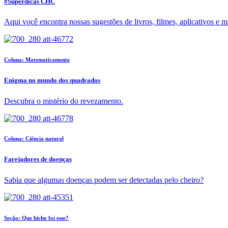
#Superdicas CHC
Aqui você encontra nossas sugestões de livros, filmes, aplicativos e m
Coluna: Matematicamente
Enigma no mundo dos quadrados
Descubra o mistério do revezamento.
Coluna: Ciência natural
Farejadores de doenças
Sabia que algumas doenças podem ser detectadas pelo cheiro?
Seção: Que bicho foi esse?