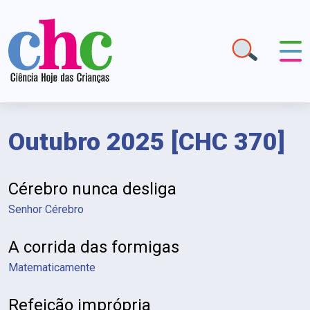
Outubro 2025 [CHC 370]
Revista Falada com Audiodescrição
Cérebro nunca desliga
Senhor Cérebro
A corrida das formigas
Matematicamente
Refeição imprópria