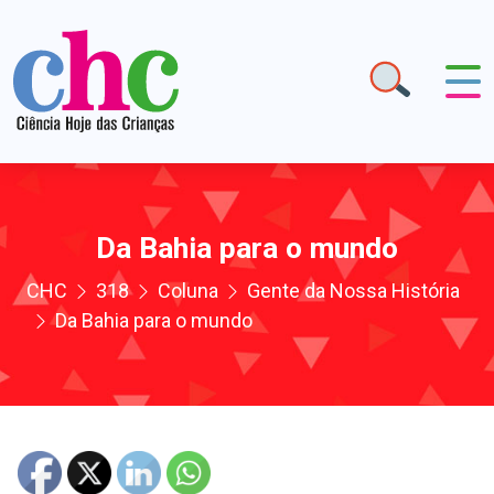
Da Bahia para o mundo
CHC
318
Coluna
Gente da Nossa História
Da Bahia para o mundo