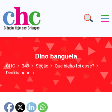
Dino banguela
CHC
349
Seção
Que bicho foi esse?
Dino banguela