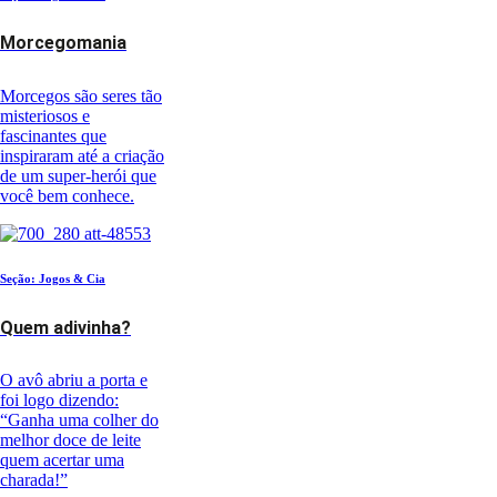
Morcegomania
Morcegos são seres tão
misteriosos e
fascinantes que
inspiraram até a criação
de um super-herói que
você bem conhece.
Seção: Jogos & Cia
Quem adivinha?
O avô abriu a porta e
foi logo dizendo:
“Ganha uma colher do
melhor doce de leite
quem acertar uma
charada!”