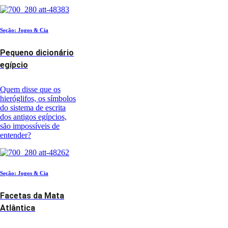
Seção: Jogos & Cia
Pequeno dicionário
egípcio
Quem disse que os
hieróglifos, os símbolos
do sistema de escrita
dos antigos egípcios,
são impossíveis de
entender?
Seção: Jogos & Cia
Facetas da Mata
Atlântica