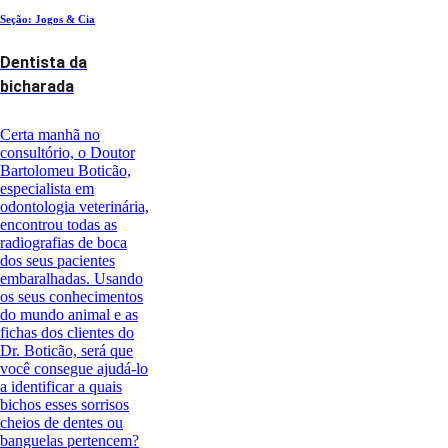
Seção: Jogos & Cia
Dentista da
bicharada
Certa manhã no
consultório, o Doutor
Bartolomeu Boticão,
especialista em
odontologia veterinária,
encontrou todas as
radiografias de boca
dos seus pacientes
embaralhadas. Usando
os seus conhecimentos
do mundo animal e as
fichas dos clientes do
Dr. Boticão, será que
você consegue ajudá-lo
a identificar a quais
bichos esses sorrisos
cheios de dentes ou
banguelas pertencem?