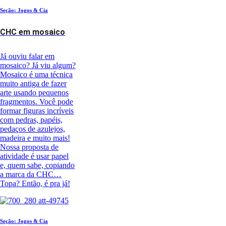
Seção: Jogos & Cia
CHC em mosaico
Já ouviu falar em
mosaico? Já viu algum?
Mosaico é uma técnica
muito antiga de fazer
arte usando pequenos
fragmentos. Você pode
formar figuras incríveis
com pedras, papéis,
pedaços de azulejos,
madeira e muito mais!
Nossa proposta de
atividade é usar papel
e, quem sabe, copiando
a marca da CHC…
Topa? Então, é pra já!
Seção: Jogos & Cia