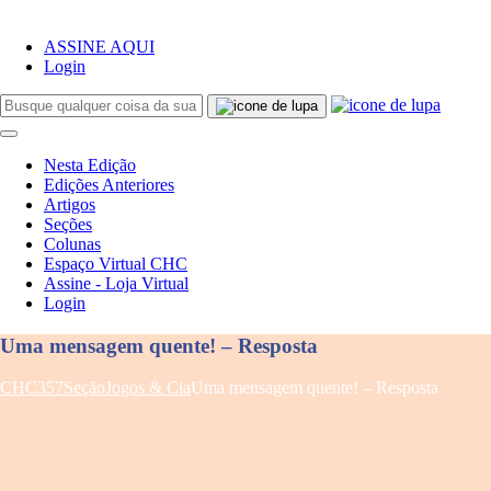
ASSINE AQUI
Login
Nesta Edição
Edições Anteriores
Artigos
Seções
Colunas
Espaço Virtual CHC
Assine - Loja Virtual
Login
Uma mensagem quente! – Resposta
CHC
357
Seção
Jogos & Cia
Uma mensagem quente! – Resposta