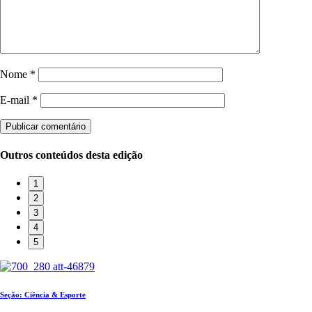
Nome
*
E-mail
*
Publicar comentário
Outros conteúdos desta edição
1
2
3
4
5
Seção: Ciência & Esporte