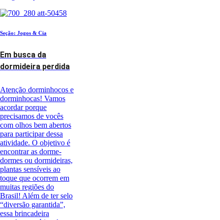
Seção: Jogos & Cia
Em busca da
dormideira perdida
Atenção dorminhocos e
dorminhocas! Vamos
acordar porque
precisamos de vocês
com olhos bem abertos
para participar dessa
atividade. O objetivo é
encontrar as dorme-
dormes ou dormideiras,
plantas sensíveis ao
toque que ocorrem em
muitas regiões do
Brasil! Além de ter selo
“diversão garantida”,
essa brincadeira