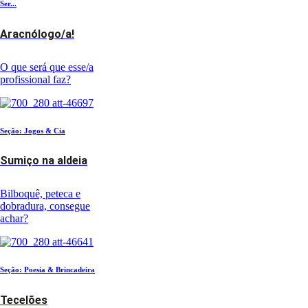
Ser...
Aracnólogo/a!
O que será que esse/a
profissional faz?
Seção: Jogos & Cia
Sumiço na aldeia
Bilboquê, peteca e
dobradura, consegue
achar?
Seção: Poesia & Brincadeira
Tecelões