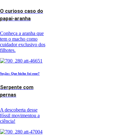
O curioso caso do
papai-aranha
Conheça a aranha que
tem o macho como
cuidador exclusivo dos
filhotes.
Seção: Que bicho foi esse?
Serpente com
pernas
A descoberta desse
fóssil movimentou a
ciência!