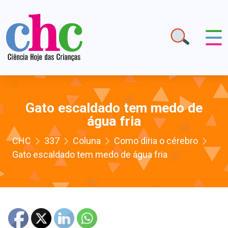
Gato escaldado tem medo de
água fria
CHC
337
Coluna
Como diria o cérebro
Gato escaldado tem medo de água fria